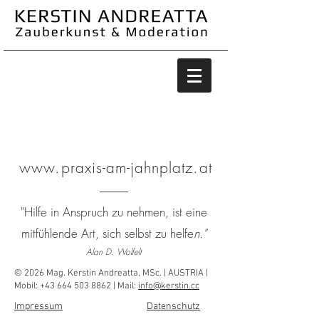
Psychologische Therapie
www.praxis-am-jahnplatz.at
"Hilfe in Anspruch zu nehmen, ist
eine
mitfühlende Art, sich selbst zu helfe
n."
Ala
n D. Wo
lfelt
© 2026 Mag. Kerstin Andreatta, MSc. |
AUSTRIA |
Mobil:
+43 664 503 8862
| Mail:
info@kerstin.cc
Impressum
Datenschutz